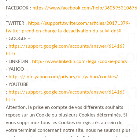
-
FACEBOOK :
https://www.facebook.com/help/36059531067
-
TWITTER :
https://support.twitter.com/articles/20171379-
twitter-prend-en-charge-la-desactivation-du-suivi-dnt#
- GOOGLE +
:
https://support.google.com/accounts/answer/61416?
hl=fr
- LINKEDIN :
http://www.linkedin.com/legal/cookie-policy
- YAHOO
:
https://info.yahoo.com/privacy/us/yahoo/cookies/
- YOUTUBE
:
https://support.google.com/accounts/answer/61416?
hl=fr
Attention, la prise en compte de vos différents souhaits
repose sur un Cookie ou plusieurs Cookies déterminés. Si
vous supprimez tous les Cookies enregistrés au sein de
votre terminal concernant notre site, nous ne saurons plus